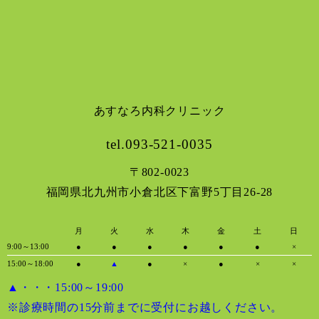
あすなろ内科クリニック
tel.093-521-0035
〒802-0023
福岡県北九州市小倉北区下富野5丁目26-28
月
火
水
木
金
土
日
9:00～13:00
●
●
●
●
●
●
×
15:00～18:00
●
▲
●
×
●
×
×
▲・・・15:00～19:00
※診療時間の15分前までに受付にお越しください。